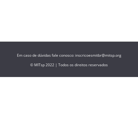
Em caso de dúvidas fale conosco: inscricoesmitbr@mitsp.org
© MITsp 2022 | Todos os direitos reservados